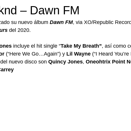
knd – Dawn FM
zado su nuevo álbum 
Dawn FM
, via XO/Republic Record
urs 
del 2020.
iones
 incluye el hit single “
Take My Breath”
, así como c
or
 (“Here We Go…Again”) y 
Lil Wayne
 (“I Heard You’re 
 del nuevo disco son 
Quincy Jones
, 
Oneohtrix Point Ne
arrey 