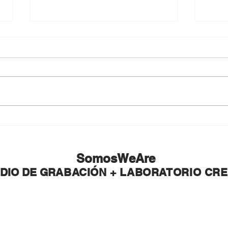
Lanzamientos de esta
Lleg
semana 10/02
Últi
SomosWeAre
DIO DE GR
ABACIÓN + LABORATORIO CRE