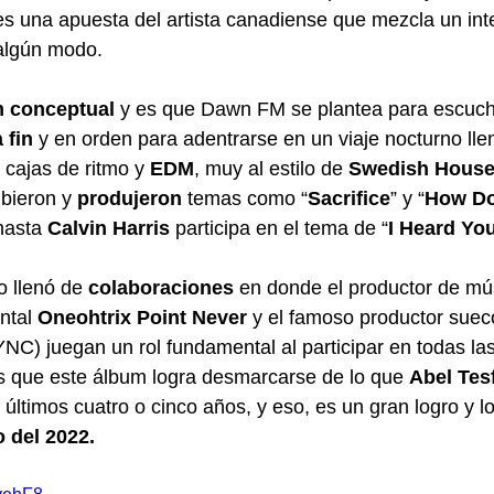
s una apuesta del artista canadiense que mezcla un int
 algún modo.
 conceptual
 y es que Dawn FM se plantea para escuch
 fin 
y en orden para adentrarse en un viaje nocturno lle
 cajas de ritmo y 
EDM
, muy al estilo de 
Swedish House
bieron y 
produjeron
 temas como “
Sacrifice
” y “
How Do
hasta 
Calvin Harris 
participa en el tema de “
I Heard You
 llenó de 
colaboraciones
 en donde el productor de mú
ntal 
Oneohtrix Point Never
 y el famoso productor suec
NC) juegan un rol fundamental al participar en todas la
es que este álbum logra desmarcarse de lo que 
Abel Tes
últimos cuatro o cinco años, y eso, es un gran logro y lo
 del 2022.