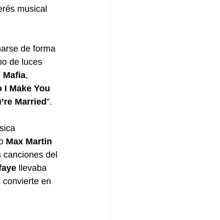
erés musical 
arse de forma 
no de luces 
 Mafia
, 
 I Make You 
’re Married
”.
sica 
o 
Max Martin
s canciones del 
faye 
llevaba 
 convierte en 