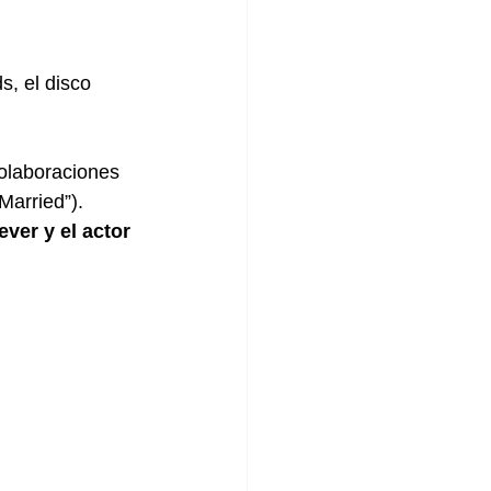
s, el disco 
olaboraciones 
Married”). 
ver y el actor 