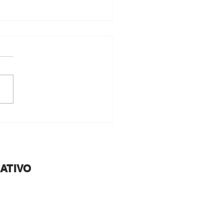
a The Weeknd a México:
ma fecha en GDL
ATIVO