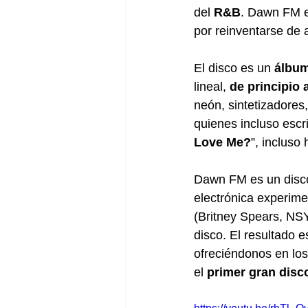
del 
R&B
. Dawn FM e
por reinventarse de
El disco es un 
álbum
lineal, 
de principio a
neón, sintetizadores,
quienes incluso escri
Love Me?
”, incluso 
Dawn FM es un disco
electrónica experime
(Britney Spears, NSY
disco. El resultado 
ofreciéndonos en los 
el 
primer gran disco