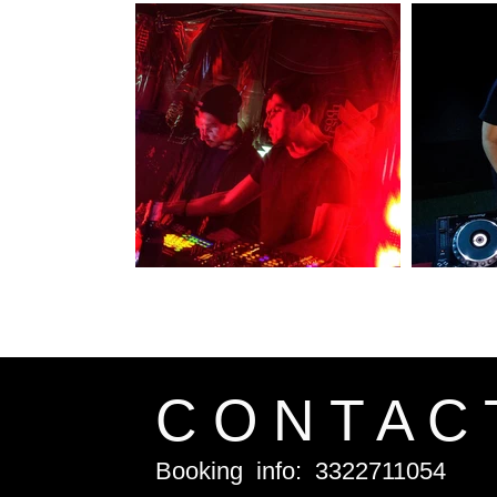
C O N T A C 
Booking info: 3322711054